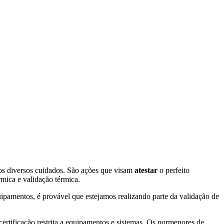
os diversos cuidados. São ações que visam
atestar
o perfeito
rmica e validação térmica.
quipamentos, é provável que estejamos realizando parte da validação de
certificação restrita a equipamentos e sistemas. Os pormenores de