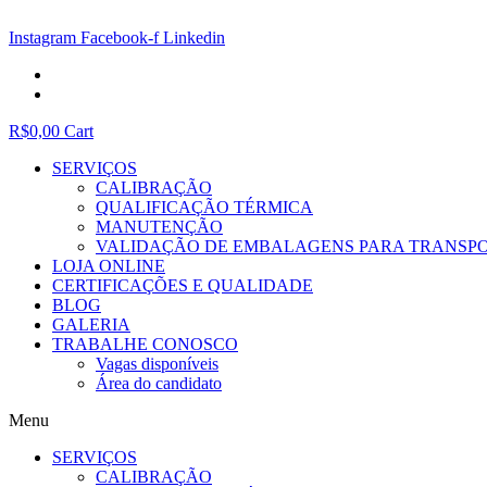
Ir
para
Instagram
Facebook-f
Linkedin
o
conteúdo
R$
0,00
Cart
SERVIÇOS
CALIBRAÇÃO
QUALIFICAÇÃO TÉRMICA
MANUTENÇÃO
VALIDAÇÃO DE EMBALAGENS PARA TRANSP
LOJA ONLINE
CERTIFICAÇÕES E QUALIDADE
BLOG
GALERIA
TRABALHE CONOSCO
Vagas disponíveis
Área do candidato
Menu
SERVIÇOS
CALIBRAÇÃO