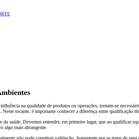
ORTE
Ambientes
influência na qualidade de produtos ou operações, tornam-se necessári
 Neste tocante, é importante conhecer a diferença entre qualificação té
a e da saúde. Devemos entender, em primeiro lugar, que ao qualificar e
ro algo mais abrangente.
almente não pode constituir validação. Justamente por se tratar de uma 