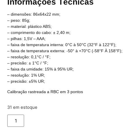
Informações Técnicas
– dimensões: 86x64x22 mm;
– peso: 85g;
– material: plástico ABS;
– comprimento do cabo: ± 2,40 m;
– pilhas: 1,5V – AAA;
– faixa de temperatura interna: 0°C à 50°C (32°F à 122°F);
– faixa de temperatura externa: -50° à +70°C (-58°F À 158°F);
– resolução: 0,1°C / °F;
– precisão: ± 1°C / °F;
– faixa da umidade: 15% à 95% UR;
– resolução: 1% UR;
– precisão: ±5% UR;
Calibração rastreada a RBC em 3 pontos
31 em estoque